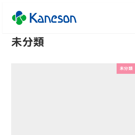
未分類
未分類