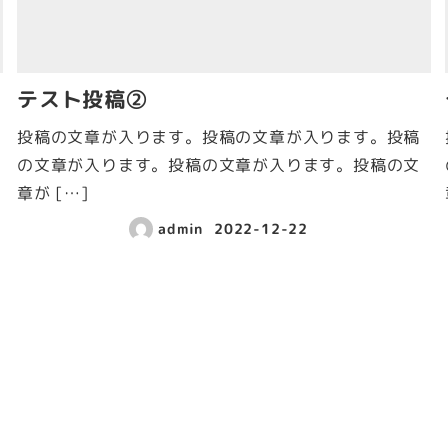
テスト投稿②
投稿の文章が入ります。投稿の文章が入ります。投稿
の文章が入ります。投稿の文章が入ります。投稿の文
章が […]
admin
2022-12-22