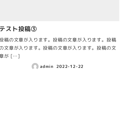
テスト投稿③
投稿の文章が入ります。投稿の文章が入ります。投稿
の文章が入ります。投稿の文章が入ります。投稿の文
章が […]
admin
2022-12-22